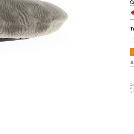
C
Ta
L
En
Vo
ré