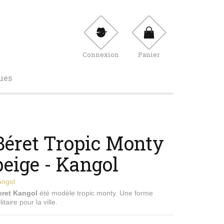
Connexion
Panier
ues
Béret Tropic Monty
beige - Kangol
angol
eret Kangol
été modèle tropic monty. Une forme
litaire pour la ville.