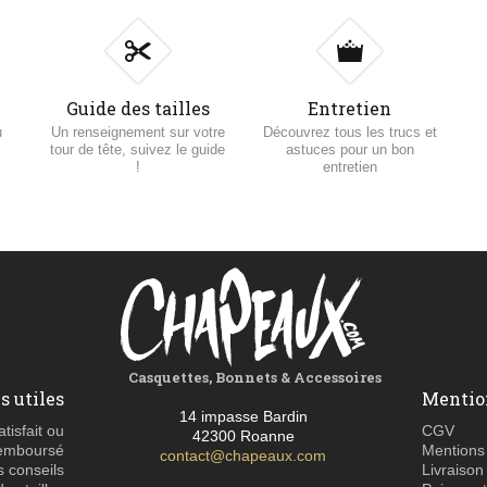
Guide des tailles
Entretien
u
Un renseignement sur votre
Découvrez tous les trucs et
tour de tête, suivez le guide
astuces pour un bon
!
entretien
Casquettes, Bonnets & Accessoires
s utiles
Mentio
14 impasse Bardin
atisfait ou
CGV
42300 Roanne
emboursé
Mentions
contact@chapeaux.com
 conseils
Livraison