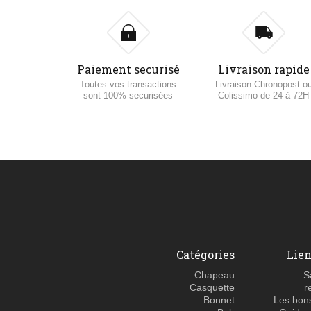
Paiement securisé
Livraison rapide
Toutes vos transactions
Livraison Chronopost o
sont 100% securisées
Colissimo de 24 à 72H
Catégories
Lien
Chapeau
S
Casquette
r
Bonnet
Les bons