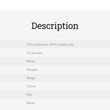
Description
70% polyester 30% modacrylic
10 pouces
Béret
Kangol
Beige
Chine
Ete
Mixte