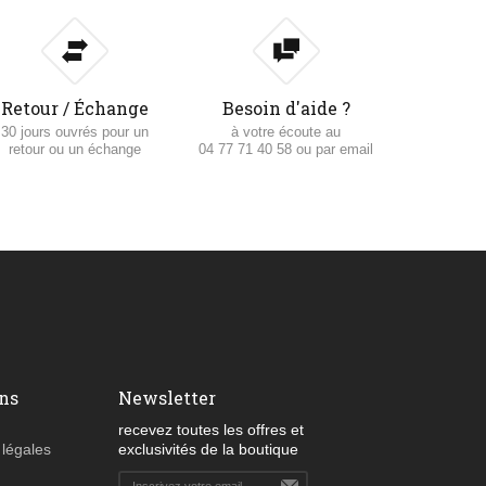
Retour / Échange
Besoin d'aide ?
30 jours ouvrés pour un
à votre écoute au
retour ou un échange
04 77 71 40 58 ou par email
ns
Newsletter
recevez toutes les offres et
 légales
exclusivités de la boutique