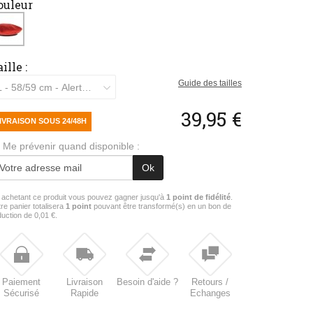
ouleur
ille :
Guide des tailles
L - 58/59 cm - Alerte stock
39,95 €
IVRAISON SOUS 24/48H
Me prévenir quand disponible :
Ok
 achetant ce produit vous pouvez gagner jusqu'à
1
point de fidélité
.
tre panier totalisera
1
point
pouvant être transformé(s) en un bon de
duction de
0,01 €
.
Paiement
Livraison
Besoin d'aide ?
Retours /
Sécurisé
Rapide
Echanges