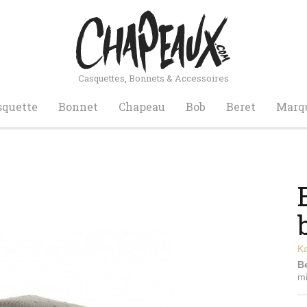
Casquettes, Bonnets & Accessoires
squette
Bonnet
Chapeau
Bob
Beret
Marq
K
B
mi