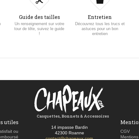
Guide des tailles
Entretien
u
Un renseignement sur votre
Découvrez tous les trucs et
tour de tête, suivez le guide
astuces pour un bon
!
entretien
Casquettes, Bonnets & Accessoires
s utiles
Mentio
14 impasse Bardin
atisfait ou
CGV
42300 Roanne
emboursé
Mentions
contact@chapeaux.com