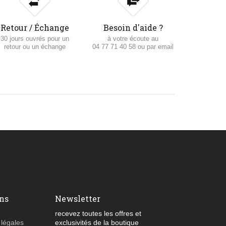
Retour / Échange
Besoin d'aide ?
30 jours ouvrés pour un
à votre écoute au
retour ou un échange
04 77 71 40 58 ou par email
ns
Newsletter
recevez toutes les offres et
 légales
exclusivités de la boutique