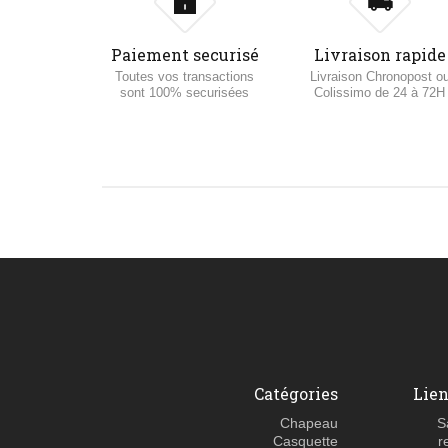
Paiement securisé
Livraison rapide
Toutes vos transactions
Livraison Chronopost o
sont 100% securisées
Colissimo de 24 à 72H
Catégories
Lien
Chapeau
S
Casquette
r