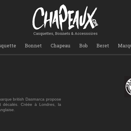
Casquettes, Bonnets & Accessoires
squette
Bonnet
Chapeau
Bob
Beret
Marq
marque british
Dasmarca
propose
t décalés. Créée à Londres, la
anglaise.