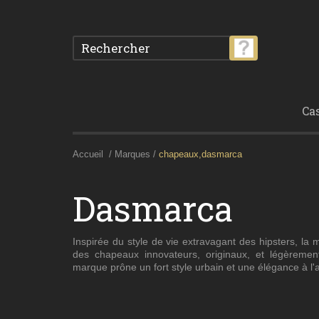
Ca
Accueil
Marques
chapeaux,dasmarca
Dasmarca
Inspiré
e
du style de vie extravagant des
hipsters
, la 
des chapeaux innovateurs, originaux, et légèremen
marque prône
un fort style urbain
et
une
élégance
à l'