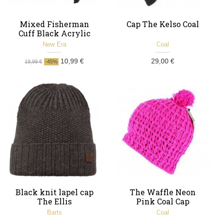
Mixed Fisherman
Cap The Kelso Coal
Cuff Black Acrylic
Cap - New Era
New Era
Coal
10,99 €
29,00 €
19,99 €
-45%
Black knit lapel cap
The Waffle Neon
The Ellis
Pink Coal Cap
Barts
Coal