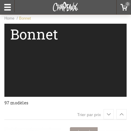
0
Home
Bonnet
Bonnet
97 modèles
Trier par prix