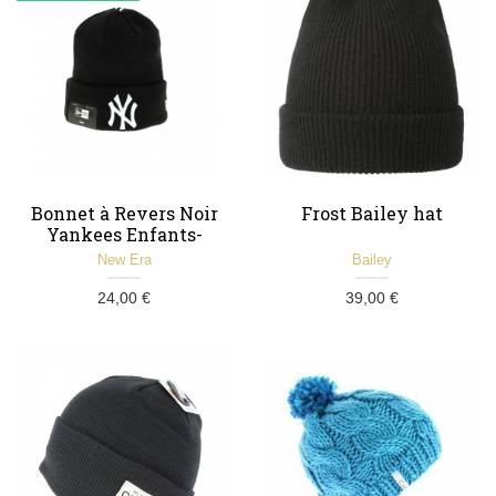
Bonnet à Revers Noir
Frost Bailey hat
Yankees Enfants-
New Era
New Era
Bailey
24,00 €
39,00 €