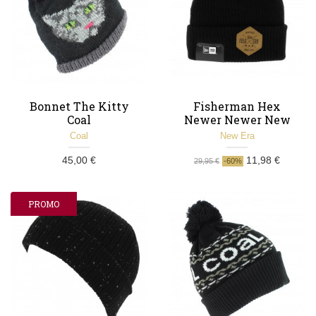
Bonnet The Kitty
Fisherman Hex
Coal
Newer Newer New
Era Hat Black
Coal
New Era
45,00 €
11,98 €
29,95 €
-60%
PROMO