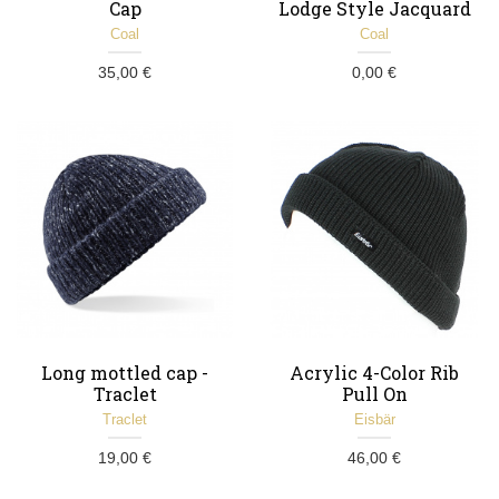
Cap
Lodge Style Jacquard
Grey - Coal
Coal
Coal
35,00 €
0,00 €
Long mottled cap -
Acrylic 4-Color Rib
Traclet
Pull On
Traclet
Eisbär
19,00 €
46,00 €